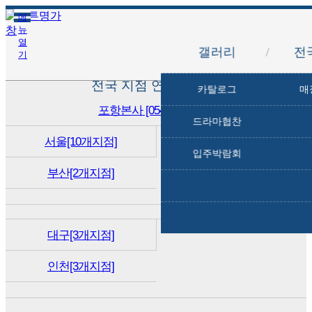
메
뉴
열
갤러리
/
전
기
전국 지점 연락처 안내
카탈로그
/
매
포항본사 [054-231-9111]
드라마협찬
/
서울[10개지점]
입주박람회
/
부산[2개지점]
/
/
대구[3개지점]
인천[3개지점]